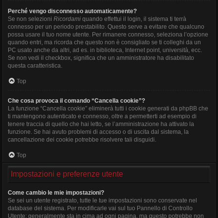
Perché vengo disconnesso automaticamente?
Se non selezioni
Ricordami
quando effettui il login, il sistema ti terrà
connesso per un periodo prestabilito. Questo serve a evitare che qualcuno
possa usare il tuo nome utente. Per rimanere connesso, seleziona l’opzione
quando entri, ma ricorda che questo non è consigliato se ti colleghi da un
PC usato anche da altri, ad es. in biblioteca, Internet point, università, ecc.
Se non vedi il checkbox, significa che un amministratore ha disabilitato
questa caratteristica.
Top
Che cosa provoca il comando “Cancella cookie”?
La funzione “Cancella cookie” eliminerà tutti i cookie generati da phpBB che
ti mantengono autenticato e connesso, oltre a permetterti ad esempio di
tenere traccia di quello che hai letto, se l’amministrazione ha attivato la
funzione. Se hai avuto problemi di accesso o di uscita dal sistema, la
cancellazione dei cookie potrebbe risolvere tali disguidi.
Top
Impostazioni e preferenze utente
Come cambio le mie impostazioni?
Se sei un utente registrato, tutte le tue impostazioni sono conservate nel
database del sistema. Per modificarle vai sul tuo Pannello di Controllo
Utente; generalmente sta in cima ad ogni pagina, ma questo potrebbe non