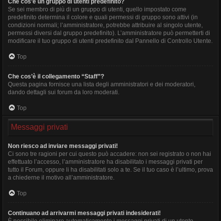
Che cos’è un gruppo di utenti predefinito?
Se sei membro di più di un gruppo di utenti, quello impostato come
predefinito determina il colore e quali permessi di gruppo sono attivi (in
condizioni normali; l’amministratore, potrebbe attribuire al singolo utente,
permessi diversi dal gruppo predefinito). L’amministratore può permetterti di
modificare il tuo gruppo di utenti predefinito dal Pannello di Controllo Utente.
Top
Che cos’è il collegamento “Staff”?
Questa pagina fornisce una lista degli amministratori e dei moderatori,
dando dettagli sui forum da loro moderati.
Top
Messaggi privati
Non riesco ad inviare messaggi privati!
Ci sono tre ragioni per cui questo può accadere: non sei registrato o non hai
effettuato l’accesso, l’amministratore ha disabilitato i messaggi privati per
tutto il Forum, oppure li ha disabilitati solo a te. Se il tuo caso è l’ultimo, prova
a chiederne il motivo all’amministratore.
Top
Continuano ad arrivarmi messaggi privati indesiderati!
È possibile eliminare automaticamente i messaggi privati ​​di un utente