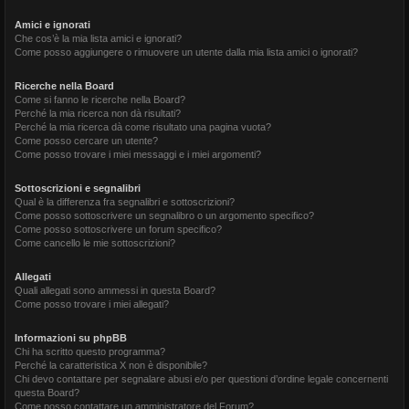
Amici e ignorati
Che cos’è la mia lista amici e ignorati?
Come posso aggiungere o rimuovere un utente dalla mia lista amici o ignorati?
Ricerche nella Board
Come si fanno le ricerche nella Board?
Perché la mia ricerca non dà risultati?
Perché la mia ricerca dà come risultato una pagina vuota?
Come posso cercare un utente?
Come posso trovare i miei messaggi e i miei argomenti?
Sottoscrizioni e segnalibri
Qual è la differenza fra segnalibri e sottoscrizioni?
Come posso sottoscrivere un segnalibro o un argomento specifico?
Come posso sottoscrivere un forum specifico?
Come cancello le mie sottoscrizioni?
Allegati
Quali allegati sono ammessi in questa Board?
Come posso trovare i miei allegati?
Informazioni su phpBB
Chi ha scritto questo programma?
Perché la caratteristica X non è disponibile?
Chi devo contattare per segnalare abusi e/o per questioni d’ordine legale concernenti
questa Board?
Come posso contattare un amministratore del Forum?