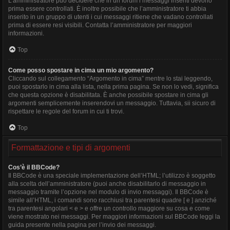
L’amministratore può decidere che in un forum i messaggi inseriti devono
prima essere controllati. È inoltre possibile che l’amministratore ti abbia
inserito in un gruppo di utenti i cui messaggi ritiene che vadano controllati
prima di essere resi visibili. Contatta l’amministratore per maggiori
informazioni.
Top
Come posso spostare in cima un mio argomento?
Cliccando sul collegamento “Argomento in cima” mentre lo stai leggendo,
puoi spostarlo in cima alla lista, nella prima pagina. Se non lo vedi, significa
che questa opzione è disabilitata. È anche possibile spostare in cima gli
argomenti semplicemente inserendovi un messaggio. Tuttavia, sii sicuro di
rispettare le regole del forum in cui ti trovi.
Top
Formattazione e tipi di argomenti
Cos’è il BBCode?
Il BBCode è una speciale implementazione dell’HTML; l’utilizzo è soggetto
alla scelta dell’amministratore (puoi anche disabilitarlo di messaggio in
messaggio tramite l’opzione nel modulo di invio messaggi). Il BBCode è
simile all’HTML, i comandi sono racchiusi tra parentesi quadre [ e ] anziché
tra parentesi angolari < e > e offre un controllo maggiore su cosa e come
viene mostrato nei messaggi. Per maggiori informazioni sul BBCode leggi la
guida presente nella pagina per l’invio dei messaggi.