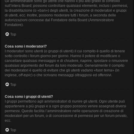
Gli amministratori sono gli utenti che hanno il più alto grado di controllo
sull’intera Board; possono controllare qualsiasi elemento, inclusi i permessi,
la disabilitazione (o «ban») degli utenti, la creazione di moderatori e gruppi
di utenti, ecc. Inoltre, possono moderare tutti i forum, a seconda delle
autorizzazioni concesse dal Fondatore della Board (Amministratore
Fondatore).
Top
Cosa sono i moderatori?
I moderatori sono utenti (o gruppi di utenti) il cui compito è quello di tenere
sotto controllo i forum giorno per giorno. Hanno il potere di modificare o
cancellare qualsiasi messaggio e di chiudere, riaprire, spostare o rimuovere
qualsiasi argomento del forum da loro moderato. Generalmente il compito
dei moderatori è quello di evitare che gli utenti vadano «fuori tema» (in
inglese,
off-topic
) o che scrivano messaggi oltraggiosi ed offensivi.
Top
Cosa sono i gruppi di utenti?
I gruppi permettono agli amministratori di riunire gli utenti. Ogni utente può
appartenere a più gruppi e a ogni gruppo possono venire assegnati diversi
permessi. Questo facilita l’amministratore nelle operazioni di creazione di
moderatori per un forum, o di concessione di permessi per un forum privato,
ecc.
Top