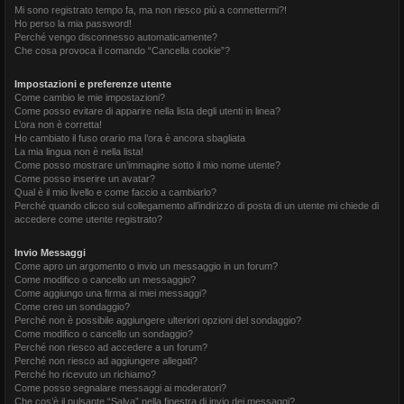
Mi sono registrato tempo fa, ma non riesco più a connettermi?!
Ho perso la mia password!
Perché vengo disconnesso automaticamente?
Che cosa provoca il comando “Cancella cookie”?
Impostazioni e preferenze utente
Come cambio le mie impostazioni?
Come posso evitare di apparire nella lista degli utenti in linea?
L’ora non è corretta!
Ho cambiato il fuso orario ma l’ora è ancora sbagliata
La mia lingua non è nella lista!
Come posso mostrare un’immagine sotto il mio nome utente?
Come posso inserire un avatar?
Qual è il mio livello e come faccio a cambiarlo?
Perché quando clicco sul collegamento all’indirizzo di posta di un utente mi chiede di
accedere come utente registrato?
Invio Messaggi
Come apro un argomento o invio un messaggio in un forum?
Come modifico o cancello un messaggio?
Come aggiungo una firma ai miei messaggi?
Come creo un sondaggio?
Perché non è possibile aggiungere ulteriori opzioni del sondaggio?
Come modifico o cancello un sondaggio?
Perché non riesco ad accedere a un forum?
Perché non riesco ad aggiungere allegati?
Perché ho ricevuto un richiamo?
Come posso segnalare messaggi ai moderatori?
Che cos’è il pulsante “Salva” nella finestra di invio dei messaggi?