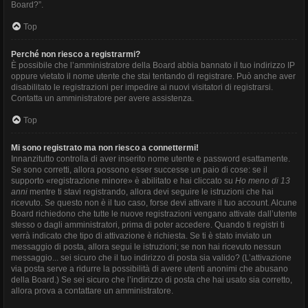
Board?”.
Top
Perché non riesco a registrarmi?
È possibile che l’amministratore della Board abbia bannato il tuo indirizzo IP
oppure vietato il nome utente che stai tentando di registrare. Può anche aver
disabilitato le registrazioni per impedire ai nuovi visitatori di registrarsi.
Contatta un amministratore per avere assistenza.
Top
Mi sono registrato ma non riesco a connettermi!
Innanzitutto controlla di aver inserito nome utente e password esattamente.
Se sono corretti, allora possono esser successe un paio di cose: se il
supporto «registrazione minore» è abilitato e hai cliccato su
Ho meno di 13
anni
mentre ti stavi registrando, allora devi seguire le istruzioni che hai
ricevuto. Se questo non è il tuo caso, forse devi attivare il tuo account. Alcune
Board richiedono che tutte le nuove registrazioni vengano attivate dall’utente
stesso o dagli amministratori, prima di poter accedere. Quando ti registri ti
verrà indicato che tipo di attivazione è richiesta. Se ti è stato inviato un
messaggio di posta, allora segui le istruzioni; se non hai ricevuto nessun
messaggio... sei sicuro che il tuo indirizzo di posta sia valido? (L’attivazione
via posta serve a ridurre la possibilità di avere utenti anonimi che abusano
della Board.) Se sei sicuro che l’indirizzo di posta che hai usato sia corretto,
allora prova a contattare un amministratore.