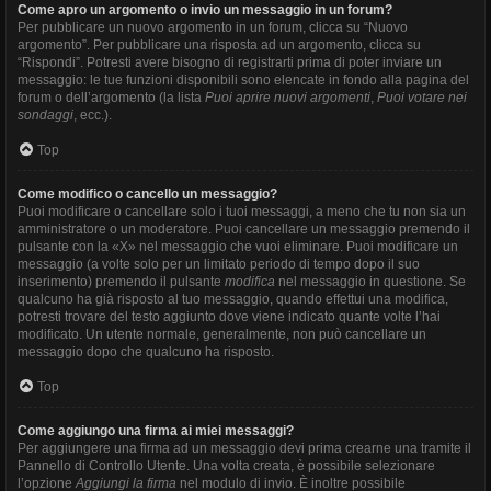
Come apro un argomento o invio un messaggio in un forum?
Per pubblicare un nuovo argomento in un forum, clicca su “Nuovo
argomento”. Per pubblicare una risposta ad un argomento, clicca su
“Rispondi”. Potresti avere bisogno di registrarti prima di poter inviare un
messaggio: le tue funzioni disponibili sono elencate in fondo alla pagina del
forum o dell’argomento (la lista
Puoi aprire nuovi argomenti
,
Puoi votare nei
sondaggi
, ecc.).
Top
Come modifico o cancello un messaggio?
Puoi modificare o cancellare solo i tuoi messaggi, a meno che tu non sia un
amministratore o un moderatore. Puoi cancellare un messaggio premendo il
pulsante con la «X» nel messaggio che vuoi eliminare. Puoi modificare un
messaggio (a volte solo per un limitato periodo di tempo dopo il suo
inserimento) premendo il pulsante
modifica
nel messaggio in questione. Se
qualcuno ha già risposto al tuo messaggio, quando effettui una modifica,
potresti trovare del testo aggiunto dove viene indicato quante volte l’hai
modificato. Un utente normale, generalmente, non può cancellare un
messaggio dopo che qualcuno ha risposto.
Top
Come aggiungo una firma ai miei messaggi?
Per aggiungere una firma ad un messaggio devi prima crearne una tramite il
Pannello di Controllo Utente. Una volta creata, è possibile selezionare
l’opzione
Aggiungi la firma
nel modulo di invio. È inoltre possibile