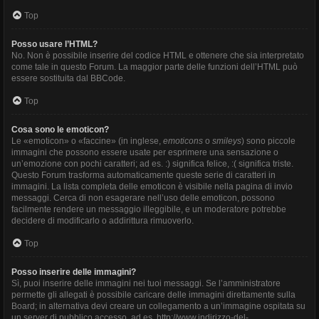
Top
Posso usare l’HTML?
No. Non è possibile inserire del codice HTML e ottenere che sia interpretato
come tale in questo Forum. La maggior parte delle funzioni dell’HTML può
essere sostituita dal BBCode.
Top
Cosa sono le emoticon?
Le «emoticon» o «faccine» (in inglese,
emoticons
o
smileys
) sono piccole
immagini che possono essere usate per esprimere una sensazione o
un’emozione con pochi caratteri; ad es. :) significa felice, :( significa triste.
Questo Forum trasforma automaticamente queste serie di caratteri in
immagini. La lista completa delle emoticon è visibile nella pagina di invio
messaggi. Cerca di non esagerare nell’uso delle emoticon, possono
facilmente rendere un messaggio illeggibile, e un moderatore potrebbe
decidere di modificarlo o addirittura rimuoverlo.
Top
Posso inserire delle immagini?
Sì, puoi inserire delle immagini nei tuoi messaggi. Se l’amministratore
permette gli allegati è possibile caricare delle immagini direttamente sulla
Board; in alternativa devi creare un collegamento a un’immagine ospitata su
un server di pubblico accesso, ad es. http://www.indirizzo-del-