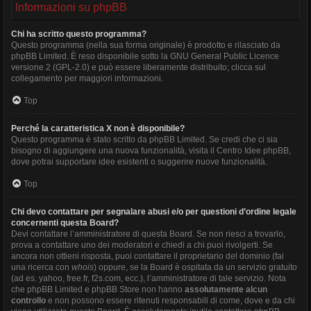
Informazioni su phpBB
Chi ha scritto questo programma?
Questo programma (nella sua forma originale) è prodotto e rilasciato da
phpBB Limited
. È reso disponibile sotto la GNU General Public Licence
versione 2 (GPL-2.0) e può essere liberamente distribuito; clicca sul
collegamento per maggiori informazioni.
Top
Perché la caratteristica X non è disponibile?
Questo programma è stato scritto da phpBB Limited. Se credi che ci sia
bisogno di aggiungere una nuova funzionalità, visita il
Centro Idee phpBB
,
dove potrai supportare idee esistenti o suggerire nuove funzionalità.
Top
Chi devo contattare per segnalare abusi e/o per questioni d’ordine legale
concernenti questa Board?
Devi contattare l’amministratore di questa Board. Se non riesci a trovarlo,
prova a contattare uno dei moderatori e chiedi a chi puoi rivolgerti. Se
ancora non ottieni risposta, puoi contattare il proprietario del dominio (fai
una ricerca con
whois
) oppure, se la Board è ospitata da un servizio gratuito
(ad es. yahoo, free.fr, f2s.com, ecc.), l’amministratore di tale servizio. Nota
che phpBB Limited e phpBB Store non hanno
assolutamente alcun
controllo
e non possono essere ritenuti responsabili di come, dove e da chi