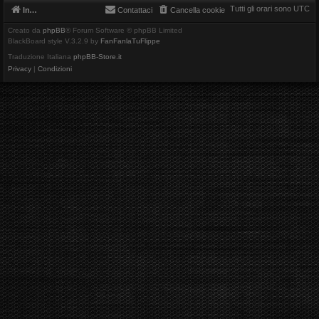
Tutti gli orari sono
UTC
Indice
Contattaci
Cancella cookie
Creato da
phpBB
® Forum Software © phpBB Limited
BlackBoard style V.3.2.9 by
FanFanlaTuFlippe
Traduzione Italiana
phpBB-Store.it
Privacy
|
Condizioni