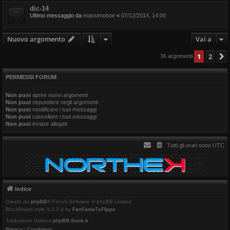
dic-14
Ultimo messaggio da
massimoboe
«
07/12/2014, 14:00
Nuovo argomento
Vai a
1
2
36 argomenti
PERMESSI FORUM
Non puoi
aprire nuovi argomenti
Non puoi
rispondere negli argomenti
Non puoi
modificare i tuoi messaggi
Non puoi
cancellare i tuoi messaggi
Non puoi
inviare allegati
Tutti gli orari sono
UTC
Indice
Creato da
phpBB
® Forum Software © phpBB Limited
BlackBoard style V.3.2.9 by
FanFanlaTuFlippe
Traduzione Italiana
phpBB-Store.it
Privacy
|
Condizioni