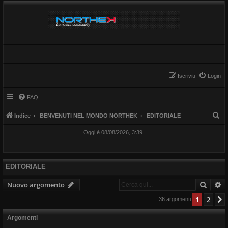
Iscriviti
Login
FAQ
C
Indice
BENVENUTI NEL MONDO NORTHEK
EDITORIALE
e
Oggi è 08/08/2026, 3:39
r
c
a
EDITORIALE
Cerca
R
Nuovo argomento
1
2
36 argomenti
Argomenti