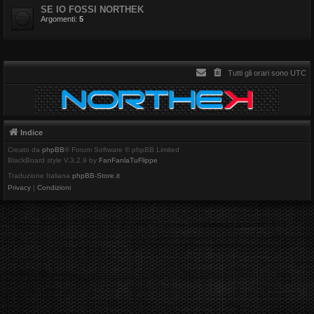
SE IO FOSSI NORTHEK
Argomenti:
5
Tutti gli orari sono
UTC
Indice
Creato da
phpBB
® Forum Software © phpBB Limited
BlackBoard style V.3.2.9 by
FanFanlaTuFlippe
Traduzione Italiana
phpBB-Store.it
Privacy
|
Condizioni